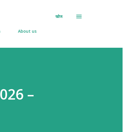
खोज
n
About us
026 –